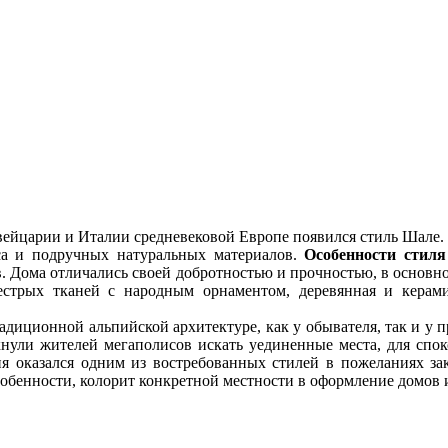
и и Италии средневековой Европе появился стиль Шале. Пер
са и подручных натуральных материалов.
Особенности стиля
в. Дома отличались своей добротностью и прочностью, в основ
естрых тканей с народным орнаментом, деревянная и керам
адиционной альпийской архитектуре, как у обывателя, так и у 
кнули жителей мегаполисов искать уединенные места, для спо
я оказался одним из востребованных стилей в пожеланиях з
собенности, колорит конкретной местности в оформление домов 