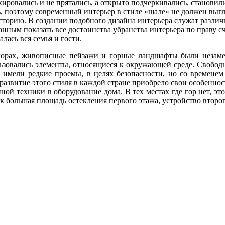
кировались и не прятались, а открыто подчеркивались, становил
, поэтому современный интерьер в стиле «шале» не должен выг
сторию. В создании подобного дизайна интерьера служат различ
нным показать все достоинства убранства интерьера по праву с
лась вся семья и гости.
х, живописные пейзажи и горные ландшафты были незамен
льзовались элементы, относящиеся к окружающей среде. Свобо
 имели редкие проемы, в целях безопасности, но со временем
звитие этого стиля в каждой стране приобрело свои особенности
ой техники в оборудование дома. В тех местах где гор нет, эт
к большая площадь остекления первого этажа, устройство второ