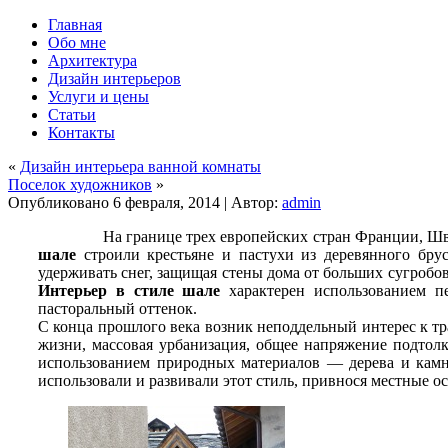
Главная
Обо мне
Архитектура
Дизайн интерьеров
Услуги и цены
Статьи
Контакты
«
Дизайн интерьера ванной комнаты
Поселок художников
»
Опубликовано
6 февраля, 2014
|
Автор:
admin
На границе трех европейских стран Франции, Швейцари
шале
строили крестьяне и пастухи из деревянного бру
удерживать снег, защищая стены дома от больших сугробо
Интерьер в стиле шале
характерен использованием п
пасторальный оттенок.
С конца прошлого века возник неподдельный интерес к тр
жизни, массовая урбанизация, общее напряжение подтол
использованием природных материалов — дерева и камн
использовали и развивали этот стиль, привнося местные о