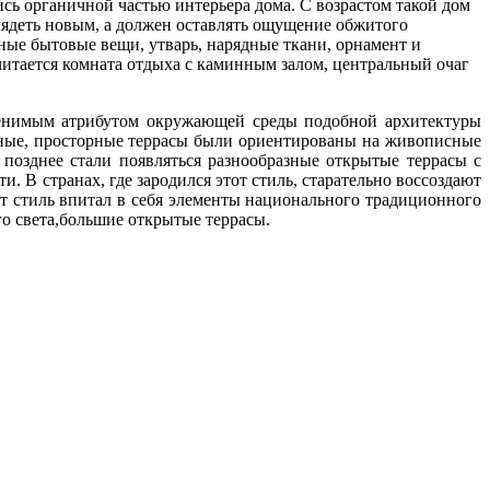
ись органичной частью интерьера дома. С возрастом такой дом
лядеть новым, а должен оставлять ощущение обжитого
ные бытовые вещи, утварь, нарядные ткани, орнамент и
читается комната отдыха с каминным залом, центральный очаг
имым атрибутом окружающей среды подобной архитектуры
дные, просторные террасы были ориентированы на живописные
 позднее стали появляться разнообразные открытые террасы с
. В странах, где зародился этот стиль, старательно воссоздают
от стиль впитал в себя элементы национального традиционного
го света,большие открытые террасы.