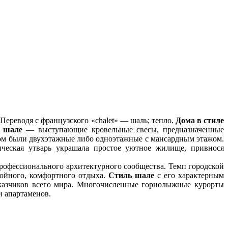
еводя с французского «chalet» — шаль; тепло.
Дома в стиле
 шале
— выступающие кровельные свесы, предназначенные
ном были двухэтажные либо одноэтажные с мансардным этажом.
ическая утварь украшала простое уютное жилище, привнося
профессионального архитектурного сообщества. Темп городской
койного, комфортного отдыха.
Стиль шале
с его характерным
аказчиков всего мира. Многочисленные горнолыжные курорты
и апартаменов.