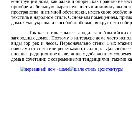
конструкции дома, как балки и опоры , как правило не мас
приобретал большую выразительность и индивидуальность
пространства, интимной обстановки, иметь свою особую и
текстиль в народном стиле. Основным помещением, призва
дома. Очаг украшали с особой любовью, вокруг него собира
Так как стиль «шале» зародился в Альпийских гора
загородных домов. Поэтому в интерьере дома часто испо
виды гор рек и лесов. Первоначально стены 1-ых этажей
навесами от снега или решетками от солнца. Дальнейшее ра
внешне традиционное шале, лишь с добавлением современн
дома в сочетании с современными тенденциями, такими ка